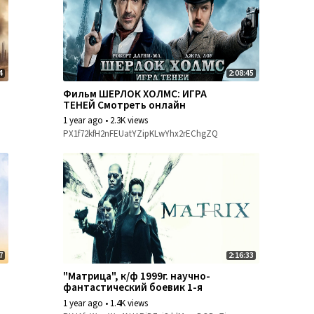
4
2:08:45
Фильм ШЕРЛОК ХОЛМС: ИГРА
ТЕНЕЙ Смотреть онлайн
1 year ago
•
2.3K views
PX1f72kfH2nFEUatYZipKLwYhx2rEChgZQ
7
2:16:33
"Матрица", к/ф 1999г. научно-
фантастический боевик 1-я
часть из 4-х
1 year ago
•
1.4K views