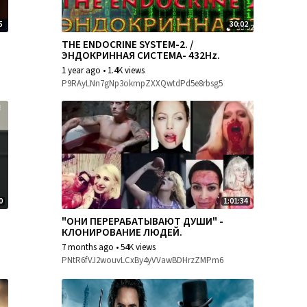
5
30:02
THE ENDOCRINE SYSTEM-2. /
ЭНДОКРИННАЯ СИСТЕМА- 432Hz.
1 year ago
•
1.4K views
P9RAyLNn7gNp3okmpZXXQwtdPd5e8rbsg5
0
1:01:34
"ОНИ ПЕРЕРАБАТЫВАЮТ ДУШИ" -
КЛОНИРОВАНИЕ ЛЮДЕЙ.
7 months ago
•
54K views
PNtR6fVJ2wouvLCxBy4yVVawBDHrzZMPm6