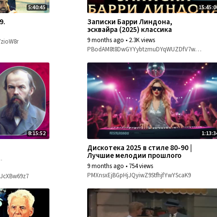
5:40:45
15:45:0
9.
Записки Барри Линдона,
эсквайра (2025) классика
9 months ago
•
2.3K views
zioW8r
PBodAM8t8DwGYYybtzmuDYqWUZDfV7w1fQ
8:15:52
1:13:3
Дискотека 2025 в стиле 80-90 |
Лучшие мелодии прошлого
 1880 г.
9 months ago
•
754 views
PMXnsxEjBGpHjJQyiwZ9StfhjfYwYScaK9
JcXBw69z7