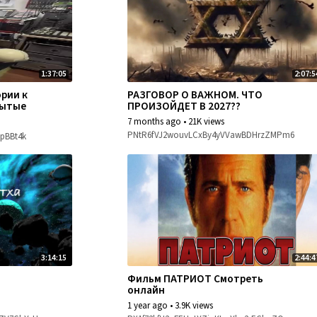
1:37:05
2:07:5
ории к
РАЗГОВОР О ВАЖНОМ. ЧТО
рытые
ПРОИЗОЙДЕТ В 2027??
7 months ago
•
21K views
PNtR6fVJ2wouvLCxBy4yVVawBDHrzZMPm6
pBBt4k
3:14:15
2:44:4
Фильм ПАТРИОТ Смотреть
онлайн
1 year ago
•
3.9K views