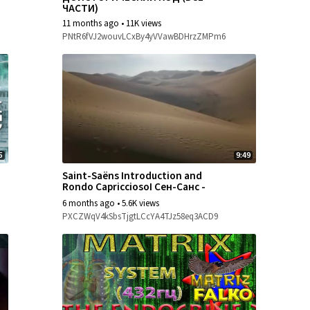
ЧАСТИ)
11 months ago
•
11K views
PNtR6fVJ2wouvLCxBy4yVVawBDHrzZMPm6
5
9:49
Saint-Saëns Introduction and
Rondo CapricciosoI Сен-Санс -
Интродукция и Рондо -
6 months ago
•
5.6K views
Каприччиозо
PXCZWqV4kSbsTjgtLCcYA4TJz58eq3ACD9