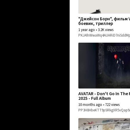
"Джейсон Борн", фильм V,
боевик, триллер
1 year ago
•
3.2K views
PKJAfnWwaWq4AUARiD7niSddM
AVATAR - Don't Go In The 
2025 - Full Album
10 months ago
•
722 views
PP3H8HbeKTT9pSRkgXR5vQap9A