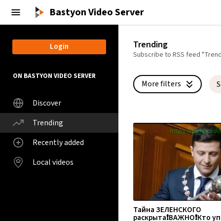
Bastyon Video Server
Trending
Login
Subscribe to RSS feed "Trend
ON BASTYON VIDEO SERVER
More filters
S
Discover
Languages:
Trending
Update
your settings
Recently added
×
All languages
Local videos
Type:
VOD & Live videos
Тайна ЗЕЛЕНСКОГО
Live videos
раскрыта❗ВАЖНО❗Кто уп