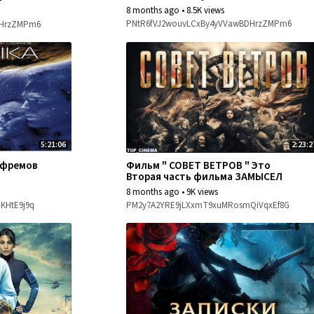
8 months ago
•
8.5K views
PNtR6fVJ2wouvLCxBy4yVVawBDHrzZMPm6
DHrzZMPm6
5:21:06
2:23:2
 Ефремов
Фильм " СОВЕТ ВЕТРОВ " Это
Вторая часть фильма ЗАМЫСЕЛ
8 months ago
•
9K views
KHtE9j9q
PM2y7A2YRE9jLXxmT9xuMRosmQiVqxEf8G