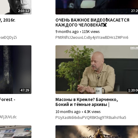
2:03:12
27:2
 2016г.
ОЧЕНЬ ВАЖНОЕ ВИДЕО❗КАСАЕТСЯ
КАЖДОГО ЧЕЛОВЕКА❗☠️
9 months ago
•
115K views
pseDQDyZi
PNtR6fVJ2wouvLCxBy4yVVawBDHrzZMPm6
47:29
1:20:0
Forest -
Масоны в Кремле? Барченко,
Бокий и тёмные архивы |
Александр Колпакиди и Олег
10 months ago
•
4.3K views
Шишкин.
Fj2UVLdc
PUyXasWdi6vbuPVQRBK5sg9TR8sahsYka5