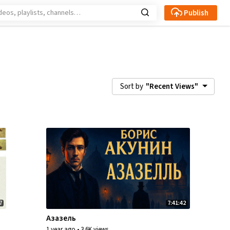
Publish
Sort by
"Recent Views"
s instance)
(this instance + followed instances)
7
7:41:42
Азазель
1 year ago
•
3.6K views