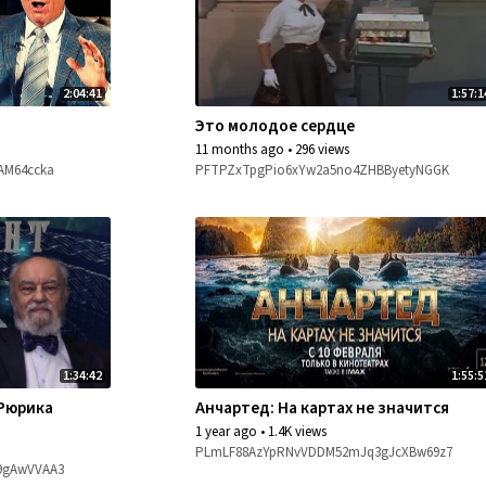
2:04:41
1:57:1
Это молодое сердце
11 months ago
•
296 views
AM64ccka
PFTPZxTpgPio6xYw2a5no4ZHBByetyNGGK
1:34:42
1:55:5
 Рюрика
Анчартед: На картах не значится
1 year ago
•
1.4K views
PLmLF88AzYpRNvVDDM52mJq3gJcXBw69z7
9gAwVVAA3