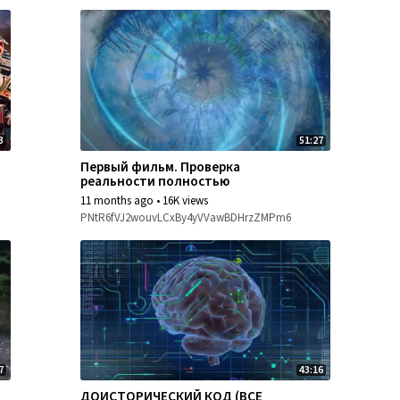
3
51:27
Первый фильм. Проверка
реальности полностью
11 months ago
•
16K views
PNtR6fVJ2wouvLCxBy4yVVawBDHrzZMPm6
7
43:16
ДОИСТОРИЧЕСКИЙ КОД (ВСЕ