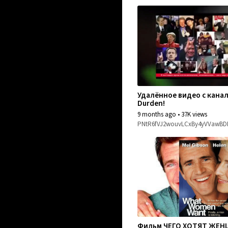
Удалённое видео с канал
Durden!
9 months ago
•
37K views
PNtR6fVJ2wouvLCxBy4yVVawB
Фильм ЧЕГО ХОТЯТ ЖЕ