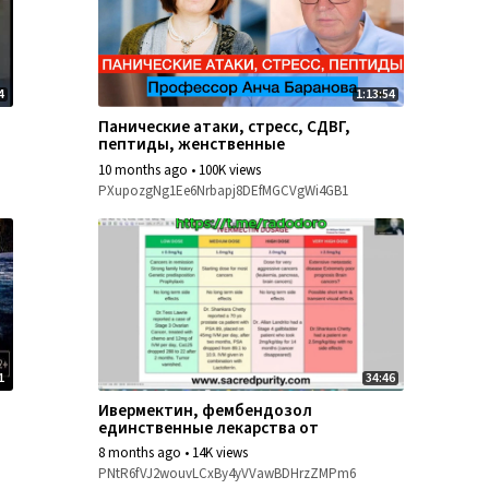
4
1:13:54
Панические атаки, стресс, СДВГ,
пептиды, женственные
мужчины. Профессор Анча
10 months ago
•
100K views
Баранова.
PXupozgNg1Ee6Nrbapj8DEfMGCVgWi4GB1
1
34:46
Ивермектин, фембендозол
единственные лекарства от
рака.... ДОЗИРОВКА.
8 months ago
•
14K views
PNtR6fVJ2wouvLCxBy4yVVawBDHrzZMPm6