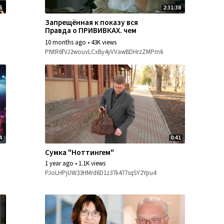
6
2:31:38
Запрещённая к показу вся
Правда о ПРИВИВКАХ. чем
дальше смотришь тем Страшнее.
10 months ago
•
43K views
PNtR6fVJ2wouvLCxBy4yVVawBDHrzZMPm6
4
0:41
Сумка "Ноттингем"
1 year ago
•
1.1K views
PJoLHPjUW33HMrd6D1z37k477sqSY2Ypu4