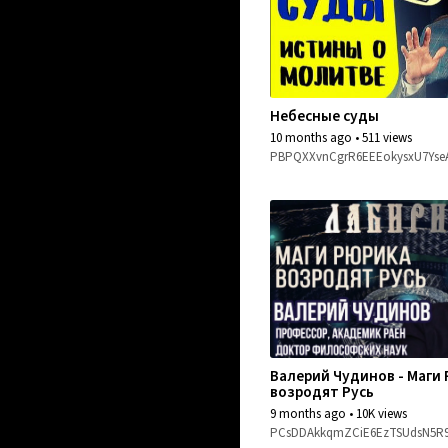
Небесные суды
10 months ago
•
511 views
PBPQXXvnCgrR6EEEokysxU7Yse
Валерий Чудинов - Маги
возродят Русь
9 months ago
•
10K views
PCsDDAkkqmZCiE6EzTSUdsN5R