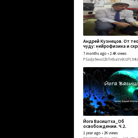
Андрей Кузнецов. От те
чуду: нейрофизика и ск
способности человека. Интервью
7 months ago
•
2.4K views
с учёным
PSadjx9exe22bTntbaVx6UzPL94U
Йога Васиштха_Об
освобождении. Ч.2.
1 year ago
•
2K views