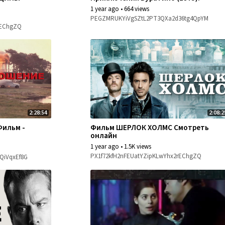
1 year ago
•
664 views
PEGZMRUKYiVgSZtL2PT3QXa2d36tg4QpYM
rEChgZQ
2:28:54
2:08:2
ильм -
Фильм ШЕРЛОК ХОЛМС Смотреть
онлайн
1 year ago
•
1.5K views
PX1f72kfH2nFEUatYZipKLwYhx2rEChgZQ
QiVqxEf8G