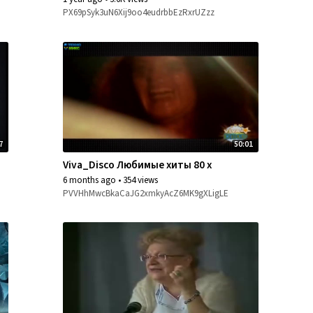
PX69pSyk3uN6Xij9oo4eudrbbEzRxrUZzz
7
50:01
Viva_Disco Любимые хиты 80 х
6 months ago
•
354 views
PVVHhMwcBkaCaJG2xmkyAcZ6MK9gXLigLE