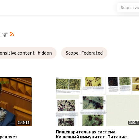
ing"
ensitive content
: hidden
Scope
: Federated
Sensitive content:
Scope:
Update
your settings
Local videos (thi
Displayed
×
Federated videos 
Hide
Categories:
3:49:18
3:01:4
×
×
All categories
Пищеварительная система.
равляет
Кишечный иммунитет. Питание.