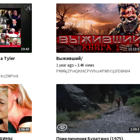
30:43
11:13:5
а Tyler
Выживший/
1 year ago
•
3.4K views
PMMkjZPreQKX6CPVVhcvAPWhYJj1FD8AW4
DHrzZMPm6
2:06:40
2:09:5
НЩИНЫ
Приключения Буратино (1975).