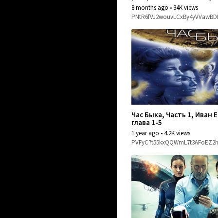
VOD videos
миром.
8 months ago
•
34K views
PNtR6fVJ2wouvLCxBy4yVVawB
Час Быка, Часть 1, Иван
глава 1-5
1 year ago
•
4.2K views
PVFyC7t55kxQQWmL7t3AFoEZ2h